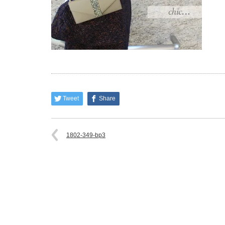
Tweet
Share
1802-349-bp3