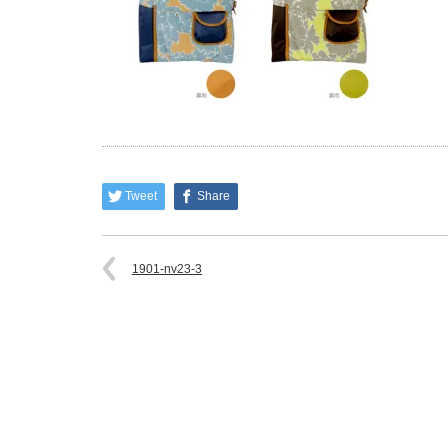
Tweet
Share
1901-nv23-3