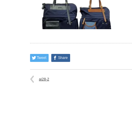
Tweet
Share
ai28-2