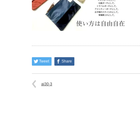
Tweet
Share
ai30-3