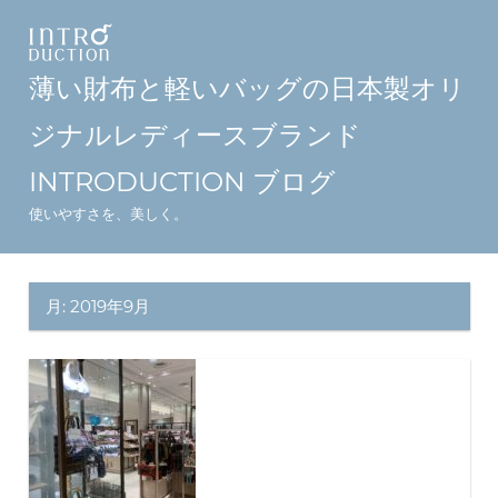
コ
ン
テ
薄い財布と軽いバッグの日本製オリ
ン
ジナルレディースブランド
ツ
へ
INTRODUCTION ブログ
ス
使いやすさを、美しく。
キ
ッ
プ
月:
2019年9月