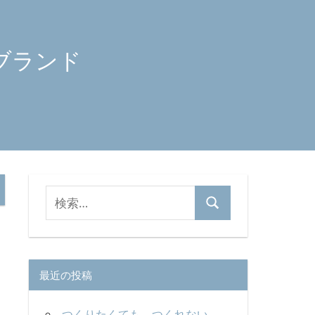
ブランド
検
検
索
索
対
象:
最近の投稿
つくりたくても、つくれない。