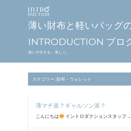
コ
ン
テ
薄い財布と軽いバッグ
ン
ツ
INTRODUCTION ブロ
へ
使いやすさを、美しく。
ス
キ
ッ
カテゴリー:
財布・ウォレット
プ
薄マチ派？ギャルソン派？
こんにちは
イントロダクションスタッフ