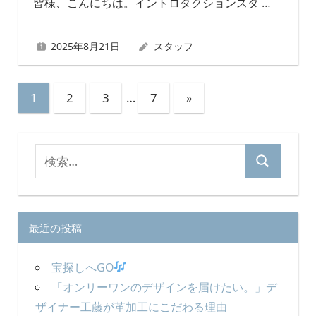
皆様、こんにちは。イントロダクションスタ
…
2025年8月21日
スタッフ
投
次
1
2
3
…
7
»
の
稿
記
の
検
事
検
ペ
索
索
対
ー
象:
ジ
最近の投稿
送
宝探しへGO
り
「オンリーワンのデザインを届けたい。」デ
ザイナー工藤が革加工にこだわる理由