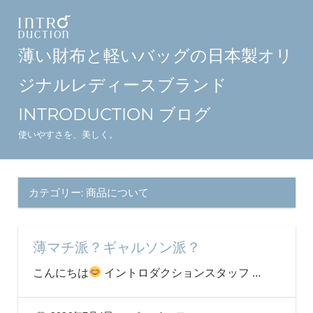
コ
ン
テ
薄い財布と軽いバッグの日本製オリ
ン
ジナルレディースブランド
ツ
へ
INTRODUCTION ブログ
ス
使いやすさを、美しく。
キ
ッ
プ
カテゴリー:
商品について
薄マチ派？ギャルソン派？
こんにちは
イントロダクションスタッフ
…