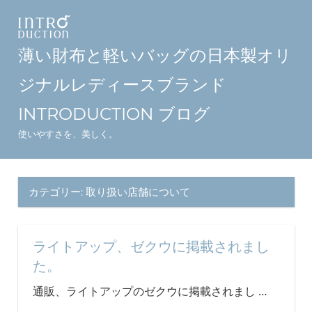
コ
ン
テ
薄い財布と軽いバッグの日本製オリ
ン
ジナルレディースブランド
ツ
へ
INTRODUCTION ブログ
ス
使いやすさを、美しく。
キ
ッ
プ
カテゴリー:
取り扱い店舗について
ライトアップ、ゼクウに掲載されまし
た。
通販、ライトアップのゼクウに掲載されまし
…