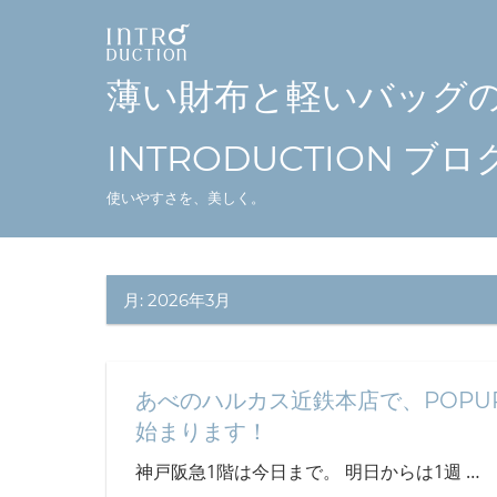
コ
ン
テ
薄い財布と軽いバッグ
ン
ツ
INTRODUCTION ブロ
へ
使いやすさを、美しく。
ス
キ
ッ
月:
2026年3月
プ
あべのハルカス近鉄本店で、POPU
始まります！
神戸阪急1階は今日まで。 明日からは1週
…