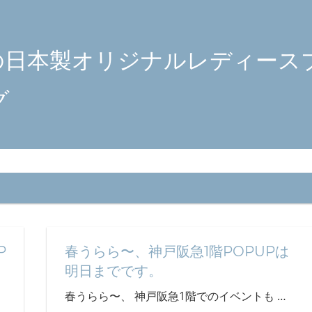
の日本製オリジナルレディース
グ
P
春うらら〜、神戸阪急1階POPUPは
明日までです。
春うらら〜、 神戸阪急1階でのイベントも
…