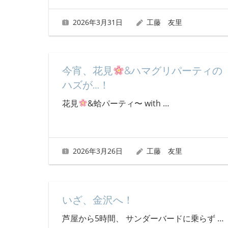
2026年3月31日
工藤 友里
今宵、花見
&ハマグリパーティの
ハズが…！
花見
&蛤パーティ〜 with
…
2026年3月26日
工藤 友里
いざ、金沢へ！
芦屋から5時間、 サンダーバードに乗らず
…