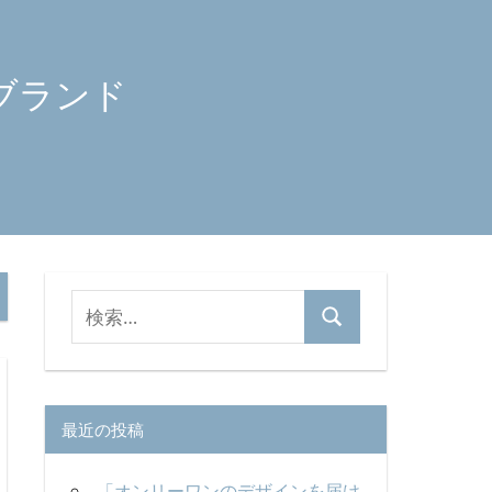
ブランド
検
検
索
索
対
象:
最近の投稿
「オンリーワンのデザインを届け