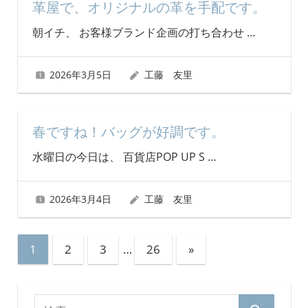
革屋で、オリジナルの革を手配です。
朝イチ、 お客様ブランド企画の打ち合わせ
…
2026年3月5日
工藤 友里
春ですね！バッグが好調です。
水曜日の今日は、 百貨店POP UP S
…
2026年3月4日
工藤 友里
投
次
1
2
3
…
26
»
の
稿
記
の
検