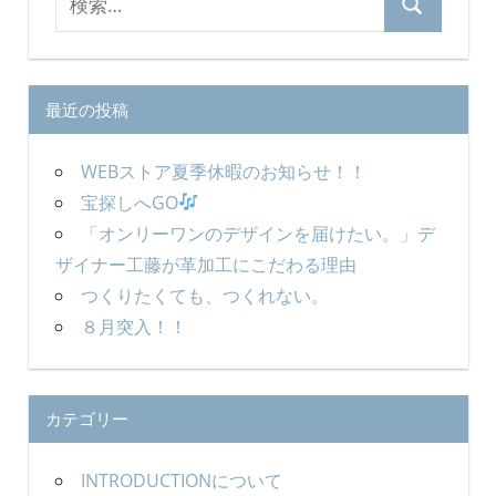
事
検
ペ
索
索
対
ー
象:
ジ
最近の投稿
送
WEBストア夏季休暇のお知らせ！！
り
宝探しへGO
「オンリーワンのデザインを届けたい。」デ
ザイナー工藤が革加工にこだわる理由
つくりたくても、つくれない。
８月突入！！
カテゴリー
INTRODUCTIONについて