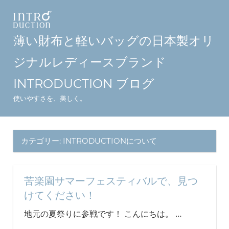
コ
ン
テ
薄い財布と軽いバッグの日本製オリ
ン
ジナルレディースブランド
ツ
へ
INTRODUCTION ブログ
ス
使いやすさを、美しく。
キ
ッ
プ
カテゴリー:
INTRODUCTIONについて
苦楽園サマーフェスティバルで、見つ
けてください！
地元の夏祭りに参戦です！ こんにちは。
…