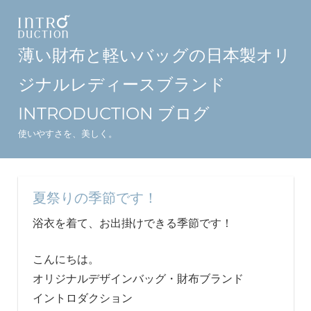
コ
ン
テ
薄い財布と軽いバッグの日本製オリ
ン
ジナルレディースブランド
ツ
へ
INTRODUCTION ブログ
ス
使いやすさを、美しく。
キ
ッ
プ
夏祭りの季節です！
浴衣を着て、お出掛けできる季節です！
こんにちは。
オリジナルデザインバッグ・財布ブランド
イントロダクション