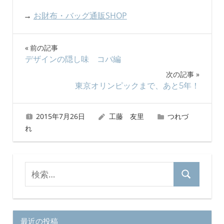
→
お財布・バッグ通販SHOP
投
前の記事
デザインの隠し味 コバ編
稿
次の記事
ナ
東京オリンピックまで、あと5年！
ビ
2015年7月26日
工藤 友里
つれづ
ゲ
れ
ー
シ
検
検
索
ョ
索
対
ン
象:
最近の投稿