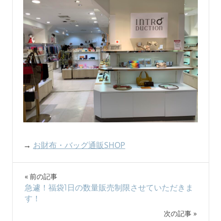
→
お財布・バッグ通販SHOP
投
前の記事
急遽！福袋1日の数量販売制限させていただきま
稿
す！
ナ
次の記事