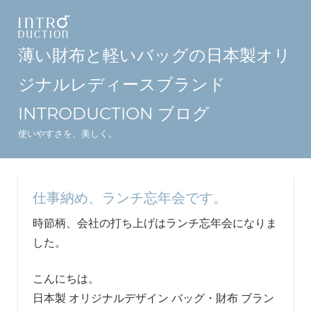
コ
ン
テ
薄い財布と軽いバッグの日本製オリ
ン
ジナルレディースブランド
ツ
へ
INTRODUCTION ブログ
ス
使いやすさを、美しく。
キ
ッ
プ
仕事納め、ランチ忘年会です。
時節柄、会社の打ち上げはランチ忘年会になりま
した。
こんにちは。
日本製 オリジナルデザイン バッグ・財布 ブラン