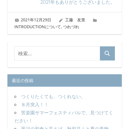
2021年もありがとうございました。
ビ
ゲ
2021年12月29日
工藤 友里
INTRODUCTIONについて
,
つれづれ
ー
シ
検
ョ
検
索
ン
索
対
象:
最近の投稿
つくりたくても、つくれない。
８月突入！！
苦楽園サマーフェスティバルで、見つけてく
ださい！
夙川の和食と言えば、秋初月！と夏の風物