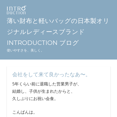
コ
ン
テ
薄い財布と軽いバッグの日本製オリ
ン
ジナルレディースブランド
ツ
へ
INTRODUCTION ブログ
ス
使いやすさを、美しく。
キ
ッ
プ
会社をして来て良かったなあ〜。
5年くらい前に退職した営業男子が、
結婚し、子供が生まれたからと、
久しぶりにお祝い会食。
こんばんは。