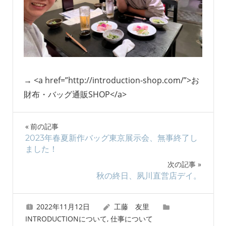
→ <a href=”http://introduction-shop.com/”>お
財布・バッグ通販SHOP</a>
投
前の記事
2023年春夏新作バッグ東京展示会、無事終了し
稿
ました！
ナ
次の記事
秋の終日、夙川直営店デイ。
ビ
ゲ
2022年11月12日
工藤 友里
INTRODUCTIONについて
,
仕事について