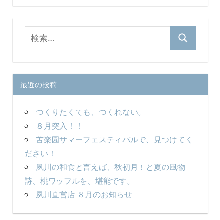
ー
シ
検
ョ
検
索
ン
索
対
象:
最近の投稿
つくりたくても、つくれない。
８月突入！！
苦楽園サマーフェスティバルで、見つけてく
ださい！
夙川の和食と言えば、秋初月！と夏の風物
詩、桃ワッフルを、堪能です。
夙川直営店 ８月のお知らせ