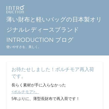
コ
ン
テ
薄い財布と軽いバッグの日本製オリ
ン
ジナルレディースブランド
ツ
へ
INTRODUCTION ブログ
ス
使いやすさを、美しく。
キ
ッ
プ
お待たせしました！ボルチモア再入荷
です。
長らく素材が手に入らなかった
<ボルチモア>。
5年ぶりに、薄型長財布で再入荷です！