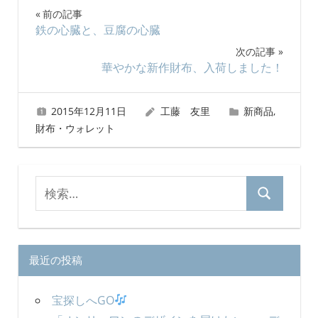
投
前の記事
鉄の心臓と、豆腐の心臓
稿
次の記事
ナ
華やかな新作財布、入荷しました！
ビ
2015年12月11日
工藤 友里
新商品
,
ゲ
財布・ウォレット
ー
シ
検
検
索
ョ
索
対
ン
象:
最近の投稿
宝探しへGO