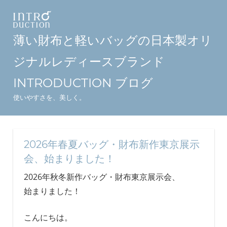
コ
ン
テ
薄い財布と軽いバッグの日本製オリ
ン
ジナルレディースブランド
ツ
へ
INTRODUCTION ブログ
ス
使いやすさを、美しく。
キ
ッ
プ
2026年春夏バッグ・財布新作東京展示
会、始まりました！
2026年秋冬新作バッグ・財布東京展示会、
始まりました！
こんにちは。