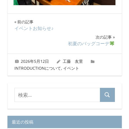
投
前の記事
イベントお知らせ♪
稿
次の記事
ナ
初夏のバッグコーデ
ビ
2026年5月12日
工藤 友里
ゲ
INTRODUCTIONについて
,
イベント
ー
シ
検
検
索
ョ
索
対
ン
象:
最近の投稿