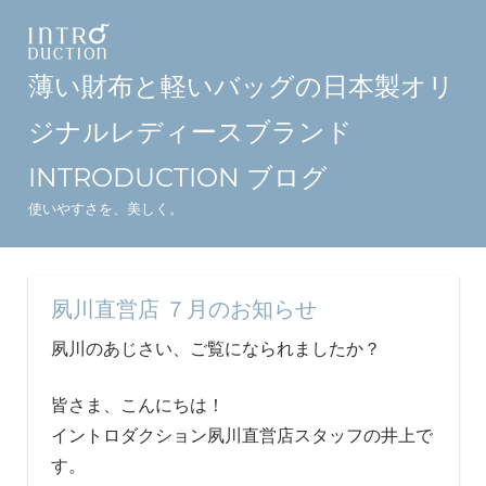
コ
ン
テ
薄い財布と軽いバッグの日本製オリ
ン
ジナルレディースブランド
ツ
へ
INTRODUCTION ブログ
ス
使いやすさを、美しく。
キ
ッ
プ
夙川直営店 ７月のお知らせ
夙川のあじさい、ご覧になられましたか？
皆さま、こんにちは！
イントロダクション夙川直営店スタッフの井上で
す。