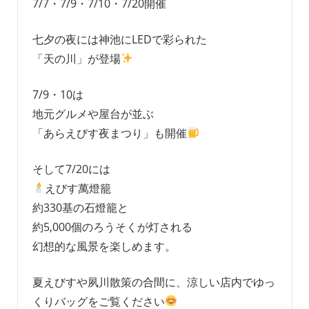
7/7・7/9・7/10・7/20開催
七夕の夜には神池にLEDで彩られた
「天の川」が登場
7/9・10は
地元グルメや屋台が並ぶ
「あらえびす夜まつり」も開催
そして7/20には
えびす萬燈籠
約330基の石燈籠と
約5,000個のろうそくが灯される
幻想的な風景を楽しめます。
夏えびすや夙川散策の合間に、涼しい店内でゆっ
くりバッグをご覧ください