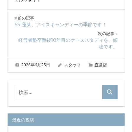
投
前の記事
551蓬莱、アイスキャンディーの季節です！
稿
次の記事
ナ
経営者塾卒塾後10年目のケーススタディを、傾
聴です。
ビ
ゲ
2026年6月25日
スタッフ
直営店
ー
シ
検
検
索
ョ
索
対
ン
象:
最近の投稿