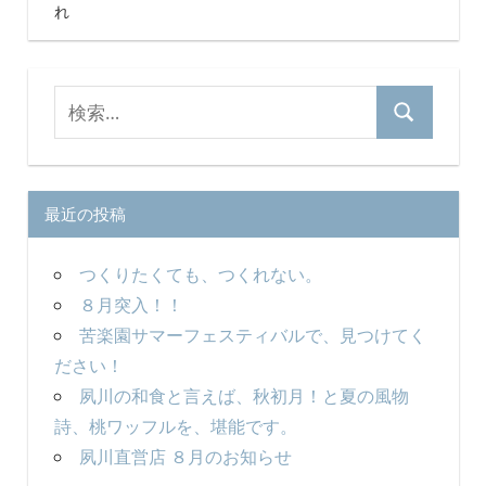
ー
れ
シ
ョ
検
検
ン
索
索
対
象:
最近の投稿
つくりたくても、つくれない。
８月突入！！
苦楽園サマーフェスティバルで、見つけてく
ださい！
夙川の和食と言えば、秋初月！と夏の風物
詩、桃ワッフルを、堪能です。
夙川直営店 ８月のお知らせ