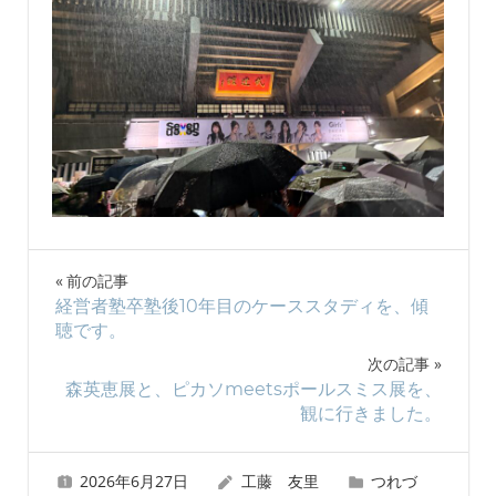
投
前の記事
経営者塾卒塾後10年目のケーススタディを、傾
稿
聴です。
ナ
次の記事
森英恵展と、ピカソmeetsポールスミス展を、
ビ
観に行きました。
ゲ
2026年6月27日
工藤 友里
つれづ