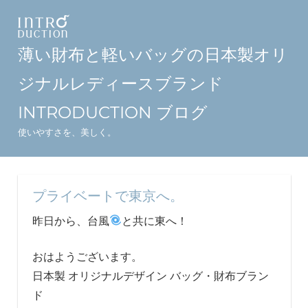
コ
ン
テ
薄い財布と軽いバッグの日本製オリ
ン
ジナルレディースブランド
ツ
へ
INTRODUCTION ブログ
ス
使いやすさを、美しく。
キ
ッ
プ
プライベートで東京へ。
昨日から、台風
と共に東へ！
おはようございます。
日本製 オリジナルデザイン バッグ・財布ブラン
ド