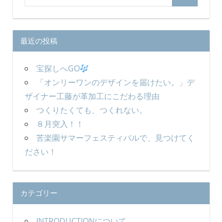
検
索
ョ
索
対
ン
象:
最近の投稿
宝探しへGO
「オンリーワンのデザインを届けたい。」デ
ザイナー工藤が革加工にこだわる理由
つくりたくても、つくれない。
８月突入！！
苦楽園サマーフェスティバルで、見つけてく
ださい！
カテゴリー
INTRODUCTIONについて