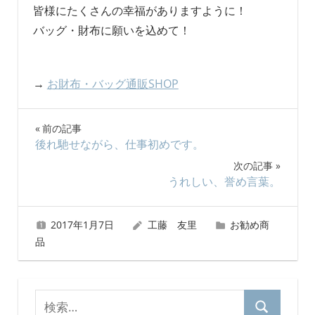
皆様にたくさんの幸福がありますように！
バッグ・財布に願いを込めて！
→
お財布・バッグ通販SHOP
投
前の記事
後れ馳せながら、仕事初めです。
稿
次の記事
ナ
うれしい、誉め言葉。
ビ
2017年1月7日
工藤 友里
お勧め商
ゲ
品
ー
シ
検