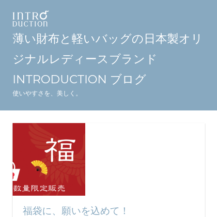
コ
ン
テ
薄い財布と軽いバッグの日本製オリ
ン
ジナルレディースブランド
ツ
へ
INTRODUCTION ブログ
ス
使いやすさを、美しく。
キ
ッ
プ
福袋に、願いを込めて！