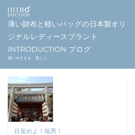
コ
ン
テ
薄い財布と軽いバッグの日本製オリ
ン
ジナルレディースブランド
ツ
へ
INTRODUCTION ブログ
ス
使いやすさを、美しく。
キ
ッ
プ
目覚めよ！福男！