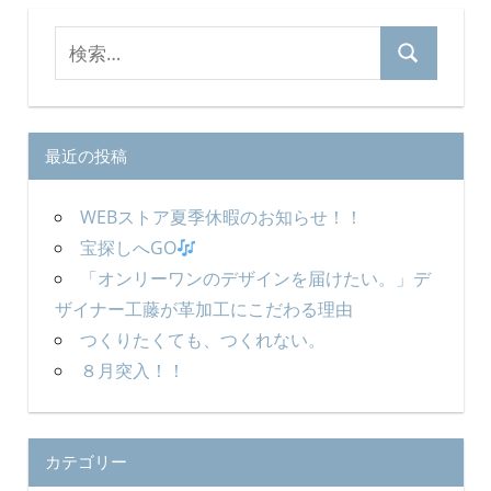
シ
検
検
索
ョ
索
対
ン
象:
最近の投稿
WEBストア夏季休暇のお知らせ！！
宝探しへGO
「オンリーワンのデザインを届けたい。」デ
ザイナー工藤が革加工にこだわる理由
つくりたくても、つくれない。
８月突入！！
カテゴリー