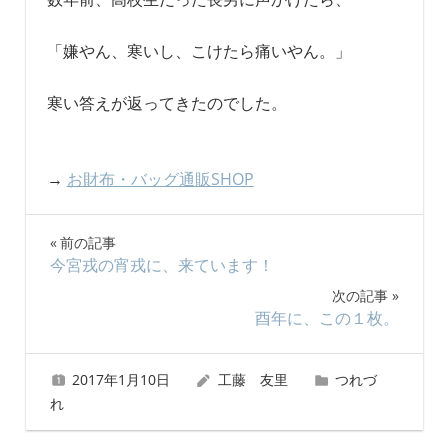
「嫌やん、寒いし、こけたら痛いやん。」
寒い答えが返ってきたのでした。
→
お財布・バッグ通販SHOP
投
前の記事
今宮戎の宵戎に、来ています！
稿
次の記事
ナ
酉年に、この１枚。
ビ
2017年1月10日
工藤 友里
つれづ
ゲ
れ
ー