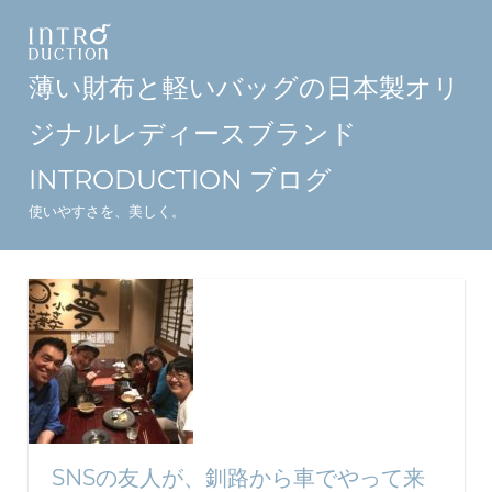
コ
ン
テ
薄い財布と軽いバッグの日本製オリ
ン
ジナルレディースブランド
ツ
へ
INTRODUCTION ブログ
ス
使いやすさを、美しく。
キ
ッ
プ
SNSの友人が、釧路から車でやって来