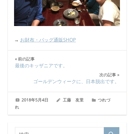
→
お財布・バッグ通販SHOP
投
前の記事
最後のキッザニアです。
稿
次の記事
ナ
ゴールデンウィークに、日本脱出です。
ビ
2018年5月4日
工藤 友里
つれづ
ゲ
れ
ー
シ
検