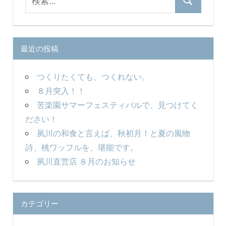
検
索
ョ
索
対
ン
象:
最近の投稿
つくりたくても、つくれない。
８月突入！！
苦楽園サマーフェスティバルで、見つけてく
ださい！
夙川の和食と言えば、秋初月！と夏の風物
詩、桃ワッフルを、堪能です。
夙川直営店 ８月のお知らせ
カテゴリー