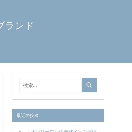
ブランド
検
検
索
索
対
象:
最近の投稿
「オンリーワンのデザインを届け