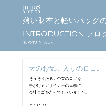
コ
ン
テ
薄い財布と軽いバッグ
ン
ツ
INTRODUCTION ブロ
へ
使いやすさを、美しく。
ス
キ
ッ
プ
大のお気に入りのロゴ。
そうそうたる大企業のロゴを
手がけるデザイナーの重鎮に、
会社ロゴを創ってもらいました。
こんにちは。