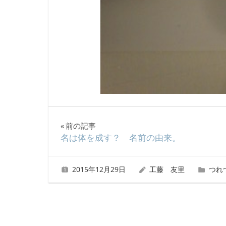
投
前の記事
名は体を成す？ 名前の由来。
稿
ナ
2015年12月29日
工藤 友里
つれ
ビ
ゲ