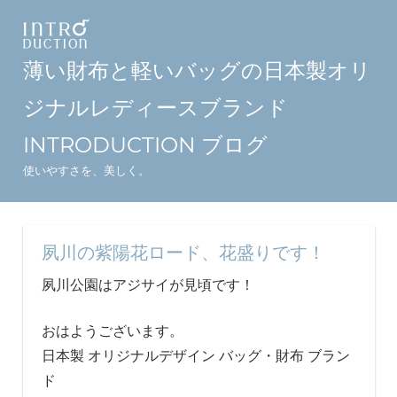
コ
ン
テ
薄い財布と軽いバッグの日本製オリ
ン
ジナルレディースブランド
ツ
へ
INTRODUCTION ブログ
ス
使いやすさを、美しく。
キ
ッ
プ
夙川の紫陽花ロード、花盛りです！
夙川公園はアジサイが見頃です！
おはようございます。
日本製 オリジナルデザイン バッグ・財布 ブラン
ド