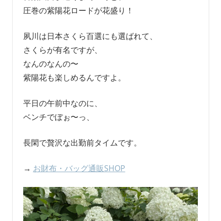
圧巻の紫陽花ロードが花盛り！
夙川は日本さくら百選にも選ばれて、
さくらが有名ですが、
なんのなんの〜
紫陽花も楽しめるんですよ。
平日の午前中なのに、
ベンチでぼぉ〜っ、
長閑で贅沢な出勤前タイムです。
→
お財布・バッグ通販SHOP