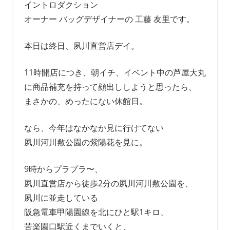
イントロダクション
オーナー バッグデザイナーの 工藤 友里です。
本日は終日、夙川直営店デイ。
11時開店につき、朝イチ、イベント中の芦屋大丸
に商品補充を持って顔出ししようと思ったら、
まさかの、めったにない休館日。
なら、今年はなかなか見に行けてない
夙川河川敷公園の紫陽花を見に。
9時からプラプラ〜、
夙川直営店から徒歩2分の夙川河川敷公園を、
夙川に並走している
阪急電車甲陽園線を北にひと駅1キロ、
苦楽園口駅近くまでいくと、