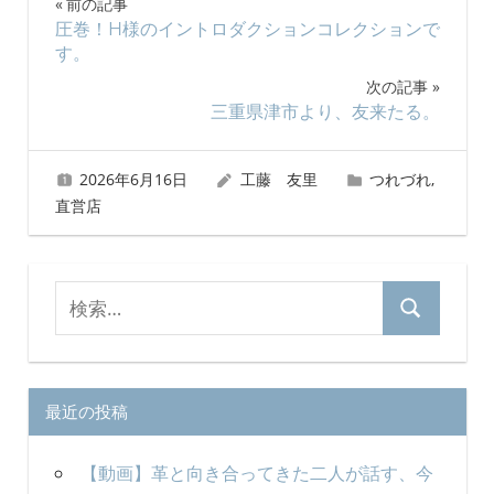
投
前の記事
圧巻！H様のイントロダクションコレクションで
稿
す。
ナ
次の記事
三重県津市より、友来たる。
ビ
ゲ
2026年6月16日
工藤 友里
つれづれ
,
直営店
ー
シ
検
ョ
検
索
ン
索
対
象:
最近の投稿
【動画】革と向き合ってきた二人が話す、今