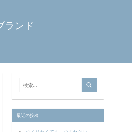
ブランド
検
検
索
索
対
象:
最近の投稿
つくりたくても、つくれない。