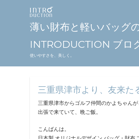
コ
ン
テ
薄い財布と軽いバッグ
ン
ツ
INTRODUCTION ブロ
へ
使いやすさを、美しく。
ス
キ
ッ
プ
三重県津市より、友来た
三重県津市からゴルフ仲間のかよちゃんが
出張で来ていて、晩ご飯。
こんばんは。
日本製 オリジナルデザイン バッグ・財布 