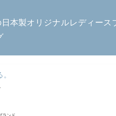
の日本製オリジナルレディース
グ
る。
、
ブランド