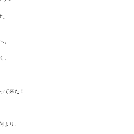
す。
へ。
く、
って来た！
何より。