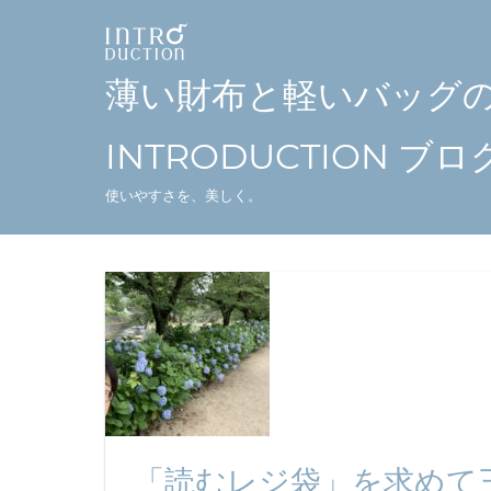
コ
ン
テ
薄い財布と軽いバッグ
ン
ツ
INTRODUCTION ブロ
へ
使いやすさを、美しく。
ス
キ
ッ
プ
「読むレジ袋」を求めて