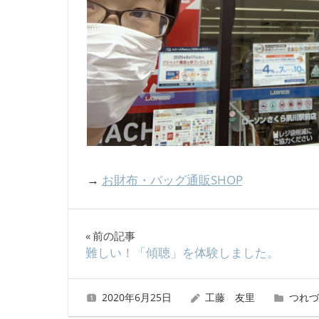
→
お財布・バッグ通販SHOP
投
前の記事
難しい！「傾聴」を体験しました。
稿
ナ
2020年6月25日
工藤 友里
つれづ