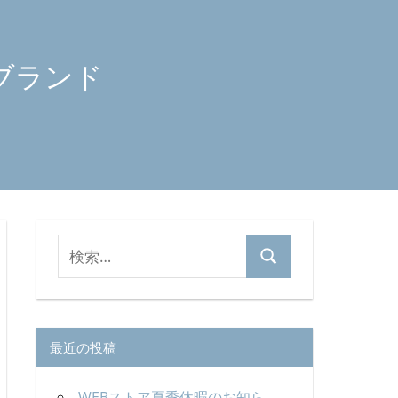
ブランド
検
検
索
索
対
象:
最近の投稿
WEBストア夏季休暇のお知ら