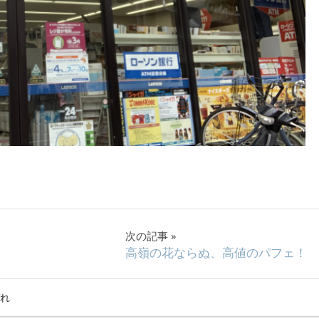
次の記事
高嶺の花ならぬ、高値のパフェ！
れ