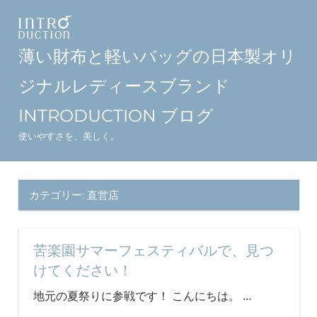
コ
ン
テ
薄い財布と軽いバッグの日本製オリ
ン
ジナルレディースブランド
ツ
へ
INTRODUCTION ブログ
ス
使いやすさを、美しく。
キ
ッ
プ
カテゴリー:
直営店
苦楽園サマーフェスティバルで、見つ
けてください！
地元の夏祭りに参戦です！ こんにちは。
…