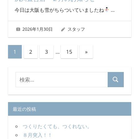
今日は大阪も雪がちらついていましたね
…
2026年1月30日
スタッフ
投
次
1
2
3
…
15
»
の
稿
記
の
検
事
検
ペ
索
索
対
ー
象:
ジ
最近の投稿
送
つくりたくても、つくれない。
り
８月突入！！