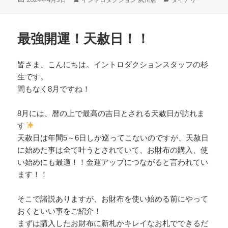
e
er
稿
成
テ
日:
者
ゴ
b
リ
o
最強開運！天赦日！！
ー
o
皆さま、こんにちは。イントロダクションスタッフの杉
k
生です。
間もなく8月ですね！
8月には、暦の上で最高の吉日とされる天赦日が訪れま
す
天赦日は年間5～6日しか巡ってこないのですが、天赦日
に始めた事は全て叶うとされていて、お財布の購入、使
い始めにも最適！！金運アップにつながると言われてい
ます！！
そこで諸説ありますが、お財布を使い始める前にやって
おくといい事をご紹介！
まずは購入したお財布に新札かキレイなお札でできるだ