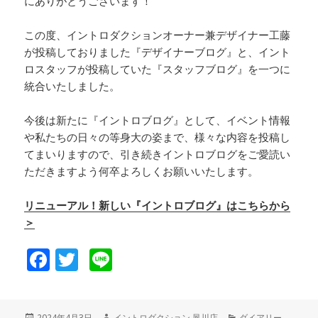
にありがとうございます！
この度、イントロダクションオーナー兼デザイナー工藤
が投稿しておりました『デザイナーブログ』と、イント
ロスタッフが投稿していた『スタッフブログ』を一つに
統合いたしました。
今後は新たに『イントロブログ』として、イベント情報
や私たちの日々の等身大の姿まで、様々な内容を投稿し
てまいりますので、引き続きイントロブログをご愛読い
ただきますよう何卒よろしくお願いいたします。
リニューアル！新しい『イントロブログ』はこちらから
＞
F
T
Li
a
wi
n
c
tt
e
投
2024年4月3日
作
イントロダクション 夙川店
カ
ダイアリー