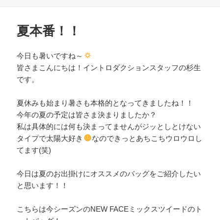
日:
者
ゴ
b
リ
o
ー
夏本番！！
o
k
今日も暑いですね～
皆さまこんにちは！イントロダクションスタッフの杉生
です。
夏休みも始まり暑さも本格的となってきましたね！！
今年の夏の予定は皆さま決まりましたか？
私は具体的には何も決まってませんがジッとしとけない
タイプで太陽大好き
なのできっとあちこちウロウロし
てます(笑)
今日は夏のお出掛けにオススメのバッグをご紹介したい
と思います！！
こちらは今シーズンのNEW FACEミックスツイードのト