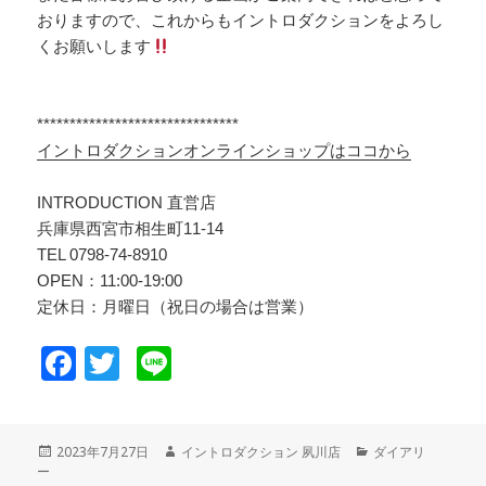
おりますので、これからもイントロダクションをよろし
くお願いします
*******************************
イントロダクションオンラインショップはココから
INTRODUCTION 直営店
兵庫県西宮市相生町11-14
TEL 0798-74-8910
OPEN：11:00-19:00
定休日：月曜日（祝日の場合は営業）
F
T
Li
a
wi
n
c
tt
e
投
2023年7月27日
作
イントロダクション 夙川店
カ
ダイアリ
e
er
ー
稿
成
テ