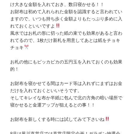
け大きな金額を入れておき、数日寝かせる！！
お財布は初めて入れられた金額を認識すると言われてい
ますので、いつも持ち歩く金額よりもたっぷり多めに入
れておくといいですよ
風水ではお札の形に切った紙の束でも効果があると言わ
れてるので、1枚だけ新札を用意してあとは紙をチョキ
チョキ
お札の他にもピッカピカの五円玉を入れておくのも効果
的！
お財布を寝かせてる間はカード等は入れずにまずはお金
だけを入れておくといいそうです。
そしてキレイな布か半紙に包んで北の方角の暗い場所で
寝かせると金運アップが狙えるとの事！！
お財布を新しくする時には試してみて下さいね
8月は夙川直営店では直営店限定企画！ガラポン抽選会