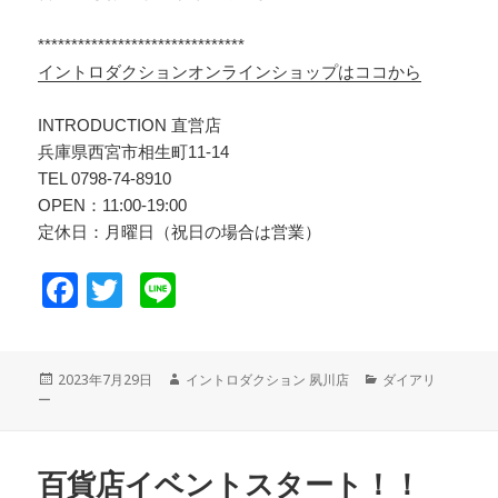
*******************************
イントロダクションオンラインショップはココから
INTRODUCTION 直営店
兵庫県西宮市相生町11-14
TEL 0798-74-8910
OPEN：11:00-19:00
定休日：月曜日（祝日の場合は営業）
F
T
Li
a
wi
n
c
tt
e
投
2023年7月29日
作
イントロダクション 夙川店
カ
ダイアリ
e
er
ー
稿
成
テ
日:
者
ゴ
b
リ
o
ー
百貨店イベントスタート！！