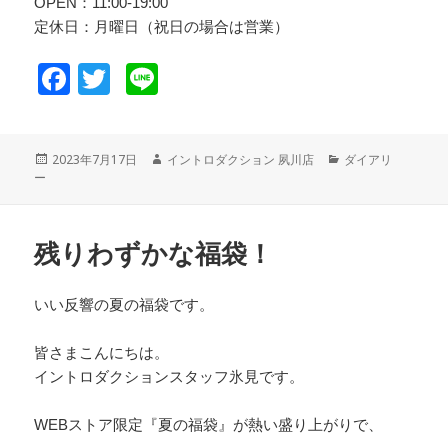
OPEN：11:00-19:00
定休日：月曜日（祝日の場合は営業）
F
T
Li
a
wi
n
c
tt
e
投
2023年7月17日
作
イントロダクション 夙川店
カ
ダイアリ
e
er
ー
稿
成
テ
日:
者
ゴ
b
リ
o
ー
残りわずかな福袋！
o
k
いい反響の夏の福袋です。
皆さまこんにちは。
イントロダクションスタッフ氷見です。
WEBストア限定『夏の福袋』が熱い盛り上がりで、