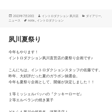
a
wi
n
c
tt
e
投
2023年7月20日
作
イントロダクション 夙川店
カ
ダイアリー
,
e
er
ニュース
稿
タ
note.
,
イントロダクション
成
テ
日:
グ
者
ゴ
b
リ
o
ー
夙川夏祭り
o
k
今年もやります！
イントロダクション夙川直営店の夏祭り企画です♪
こんにちは。イントロダクションスタッフの佐藤です。
昨年、大好評だった夏のガラポン抽選会。
今年も夏祭り企画として、開催が決定しました！！
１等ミッシェルバッハの『クッキーローゼ』
２等エルベランの焼き菓子
どちらも夙川の超有名、洋菓子店！