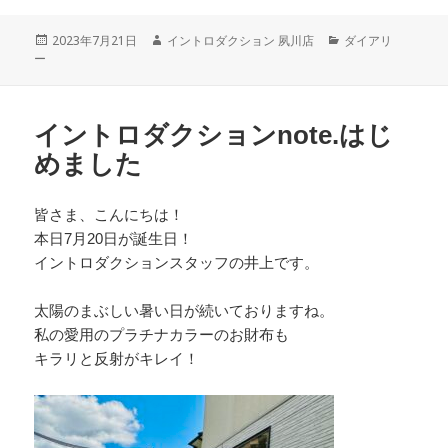
c
tt
e
投
2023年7月21日
作
イントロダクション 夙川店
カ
ダイアリ
e
er
ー
稿
成
テ
日:
者
ゴ
b
リ
o
ー
イントロダクションnote.はじ
o
めました
k
皆さま、こんにちは！
本日7月20日が誕生日！
イントロダクションスタッフの井上です。
太陽のまぶしい暑い日が続いておりますね。
私の愛用のプラチナカラーのお財布も
キラリと反射がキレイ！