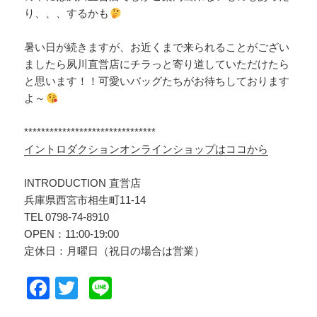
り、、、するかも
暑い日が続きますが、お近くまで来られることがござい
ましたら夙川直営店にチラっと寄り道していただけたら
と思います！！可愛いバッグたちがお待ちしております
よ～
*******************************
イントロダクションオンラインショップはココから
INTRODUCTION 直営店
兵庫県西宮市相生町11-14
TEL 0798-74-8910
OPEN：11:00-19:00
定休日：月曜日（祝日の場合は営業）
F
T
Li
a
wi
n