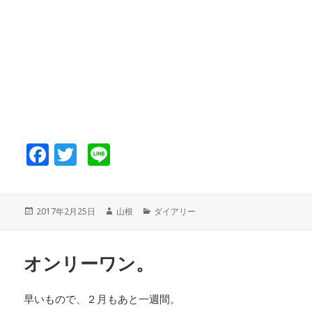
F
T
Li
a
wi
n
c
tt
e
投
2017年2月25日
作
山根
カ
ダイアリー
e
er
稿
成
テ
日:
者
ゴ
b
リ
o
オンリーワン。
ー
o
早いもので、２月もあと一週間。
k