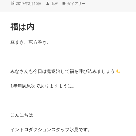
投
2017年2月15日
作
山根
カ
ダイアリー
e
er
稿
成
テ
日:
者
ゴ
b
リ
o
福は内
ー
o
豆まき、恵方巻き、
k
みなさんも今日は鬼退治して福を呼び込みましょう
1年無病息災でありますように。
こんにちは
イントロダクションスタッフ氷見です。