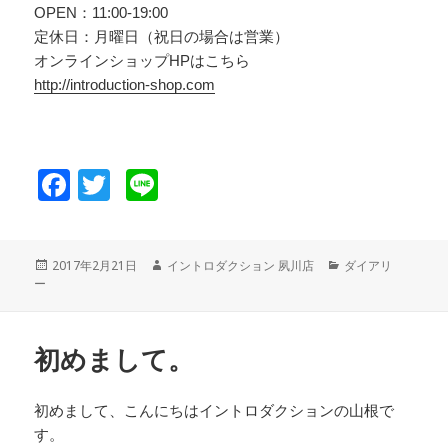
OPEN：11:00-19:00
定休日：月曜日（祝日の場合は営業）
オンラインショップHPはこちら
http://introduction-shop.com
F
T
Li
a
wi
n
c
tt
e
投
2017年2月21日
作
イントロダクション 夙川店
カ
ダイアリ
e
er
ー
稿
成
テ
日:
者
ゴ
b
リ
o
ー
初めまして。
o
k
初めまして、こんにちはイントロダクションの山根で
す。