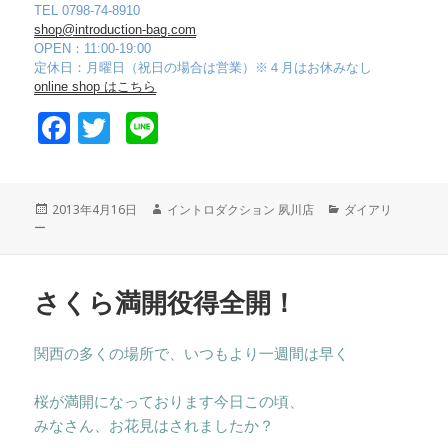
TEL 0798-74-8910
shop@introduction-bag.com
OPEN：11:00-19:00
定休日：月曜日（祝日の場合は営業）※４月はお休みなし
online shop はこちら
F
T
Li
a
wi
n
c
tt
e
投
2013年4月16日
作
イントロダクション 夙川店
カ
ダイアリ
e
er
ー
稿
成
テ
日:
者
ゴ
b
リ
o
ー
さくら満開役得全開！
o
k
関西の多くの場所で、いつもより一週間は早く
桜が満開になっております今日この頃、
みなさん、お花見はされましたか？