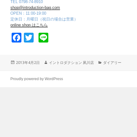
TEL 0798-74-8910
shop@introduction-bag.com
OPEN：11:00-19:00
定休日：月曜日（祝日の場合は営業）
online shop はこちら
F
T
Li
a
wi
n
c
tt
e
投
2013年4月2日
作
イントロダクション 夙川店
カ
ダイアリー
e
er
稿
成
テ
日:
者
ゴ
b
リ
Proudly powered by WordPress
o
ー
o
k