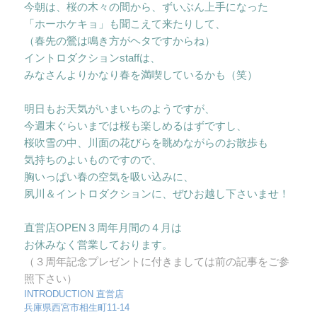
今朝は、桜の木々の間から、ずいぶん上手になった
「ホーホケキョ」も聞こえて来たりして、
（春先の鶯は鳴き方がヘタですからね）
イントロダクションstaffは、
みなさんよりかなり春を満喫しているかも（笑）
明日もお天気がいまいちのようですが、
今週末ぐらいまでは桜も楽しめるはずですし、
桜吹雪の中、川面の花びらを眺めながらのお散歩も
気持ちのよいものですので、
胸いっぱい春の空気を吸い込みに、
夙川＆イントロダクションに、ぜひお越し下さいませ！
直営店OPEN３周年月間の４月は
お休みなく営業しております。
（３周年記念プレゼントに付きましては前の記事をご参
照下さい）
INTRODUCTION 直営店
兵庫県西宮市相生町11-14