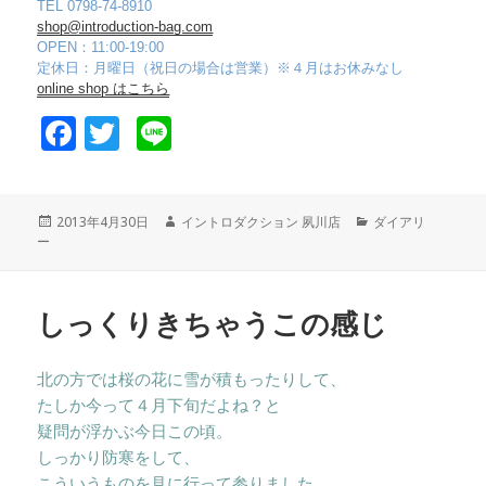
TEL 0798-74-8910
shop@introduction-bag.com
OPEN：11:00-19:00
定休日：月曜日（祝日の場合は営業）※４月はお休みなし
online shop はこちら
F
T
Li
a
wi
n
c
tt
e
投
2013年4月30日
作
イントロダクション 夙川店
カ
ダイアリ
e
er
ー
稿
成
テ
日:
者
ゴ
b
リ
o
ー
しっくりきちゃうこの感じ
o
k
北の方では桜の花に雪が積もったりして、
たしか今って４月下旬だよね？と
疑問が浮かぶ今日この頃。
しっかり防寒をして、
こういうものを見に行って参りました。