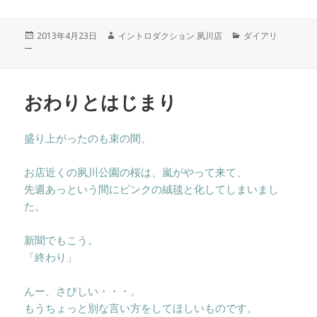
a
wi
n
c
tt
e
投
2013年4月23日
作
イントロダクション 夙川店
カ
ダイアリ
e
er
ー
稿
成
テ
日:
者
ゴ
b
リ
o
ー
おわりとはじまり
o
k
盛り上がったのも束の間、
お店近くの夙川公園の桜は、嵐がやって来て、
先週あっという間にピンクの絨毯と化してしまいまし
た。
新聞でもこう。
「終わり」
んー、さびしい・・・。
もうちょっと別な言い方をしてほしいものです。