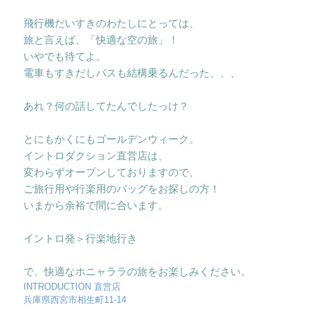
飛行機だいすきのわたしにとっては、
旅と言えば、「快適な空の旅」！
いやでも待てよ。
電車もすきだしバスも結構乗るんだった、、、
あれ？何の話してたんでしたっけ？
とにもかくにもゴールデンウィーク。
イントロダクション直営店は、
変わらずオープンしておりますので、
ご旅行用や行楽用のバッグをお探しの方！
いまから余裕で間に合います。
イントロ発＞行楽地行き
で、快適なホニャララの旅をお楽しみください。
INTRODUCTION 直営店
兵庫県西宮市相生町11-14