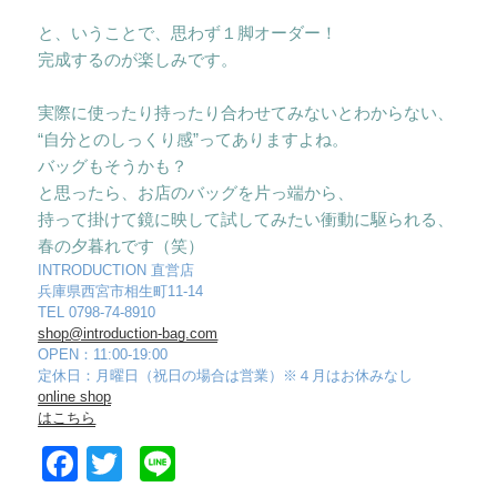
と、いうことで、思わず１脚オーダー！
完成するのが楽しみです。
実際に使ったり持ったり合わせてみないとわからない、
“自分とのしっくり感”ってありますよね。
バッグもそうかも？
と思ったら、お店のバッグを片っ端から、
持って掛けて鏡に映して試してみたい衝動に駆られる、
春の夕暮れです（笑）
INTRODUCTION 直営店
兵庫県西宮市相生町11-14
TEL 0798-74-8910
shop@introduction-bag.com
OPEN：11:00-19:00
定休日：月曜日（祝日の場合は営業）※４月はお休みなし
online shop
はこちら
F
T
Li