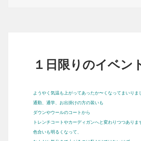
o
日:
者
k
１日限りのイベン
ようやく気温も上がってあったか〜くなってまいりま
通勤、通学、お出掛けの方の装いも
ダウンやウールのコートから
トレンチコートやカーディガンへと変わりつつありま
色合いも明るくなって、