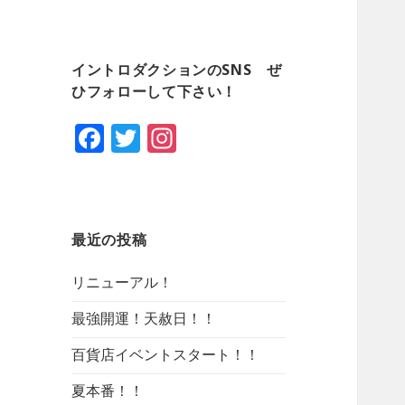
:
イントロダクションのSNS ぜ
ひフォローして下さい！
F
T
In
a
wi
st
c
tt
a
e
er
gr
最近の投稿
b
a
o
m
リニューアル！
o
最強開運！天赦日！！
k
百貨店イベントスタート！！
夏本番！！