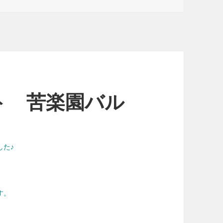
ゴ
リ
ー
ト 苦楽園バル
した♪
す。