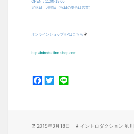
OPEN：11:00-19:00
定休日：月曜日（祝日の場合は営業）
オンラインショップHPはこちら
http://introduction-shop.com
F
T
Li
a
wi
n
c
tt
e
e
er
b
投
2015年3月18日
作
イントロダクション 夙
o
稿
成